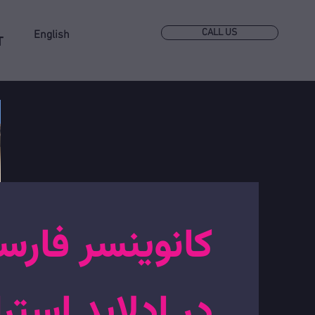
CALL US
English
T
کانوینسر فارس
در ادلاید استرا